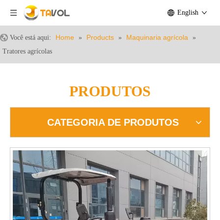
English
Home
Products
Maquinaria agrícola
Você está aqui:
»
»
»
Tratores agrícolas
PRODUTOS
CATEGORIA DE PRODUTOS