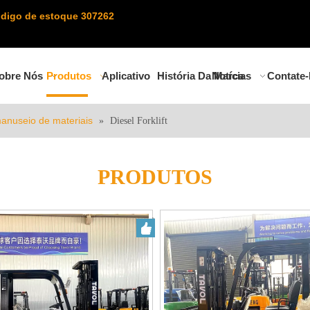
digo de estoque 307262
obre Nós
Produtos
Aplicativo
História Da Marca
Notícias
Contate
anuseio de materiais
»
Diesel Forklift
PRODUTOS