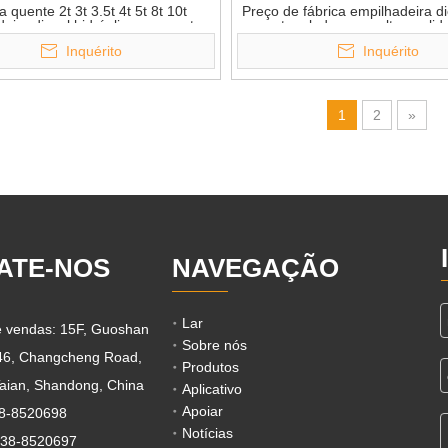
 quente 2t 3t 3.5t 4t 5t 8t 10t
Preço de fábrica empilhadeira di
eira diesel hidráulica com motor
toneladas com alta qualid
Xinchai
Inquérito
Inquérito
1
2
»
ATE-NOS
NAVEGAÇÃO
Lar
de vendas: 15F, Guoshan
Sobre nós
 46, Changcheng Road,
Produtos
aian, Shandong, China
Aplicativo
Apoiar
38-8520698
Notícias
538-8520697