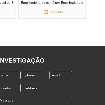
esel de 5
Empilhadeira de contêiner Empilhadeira a
ade
diesel 1ton 2ton 3ton 4ton 5 ton
Montacarga
Inquérito
INVESTIGAÇÃO