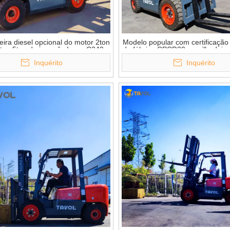
ira diesel opcional do motor 2ton
Modelo popular com certificação
ton 5ton do japonês Isuzu C240 ​​
de fábrica CPCD30 empilhadeira 
om peças sobresselentes
3 toneladas
Inquérito
Inquérito