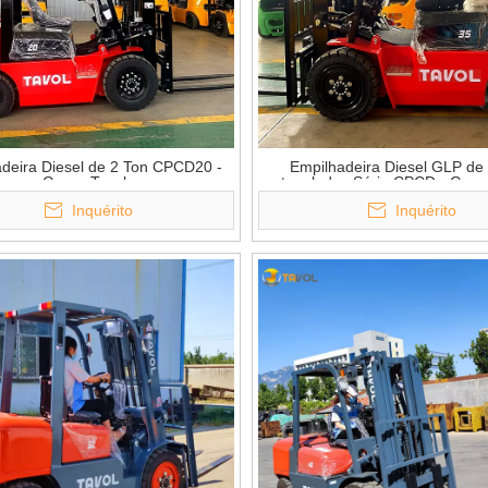
deira Diesel de 2 Ton CPCD20 -
Empilhadeira Diesel GLP de 
Grupo Tavol
toneladas Série CPCD - Grup
Inquérito
Inquérito