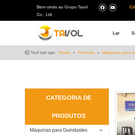
Bem-vindo ao Grupo Tavol
Có
Co., Ltd
Lar
S
Home
Products
Máquinas para m
Você está aqui:
»
»
CATEGORIA DE
PRODUTOS
Máquinas para Guindastes