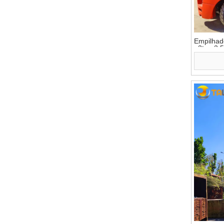
Empilhade
3ton 3.5
c