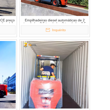
 CE preço
Empilhadeiras diesel automáticas de 2
diesel de
toneladas 2,5 toneladas 3 toneladas 3,5
toneladas 4 toneladas 5 toneladas com
Inquérito
mastro frente e verso/triplex