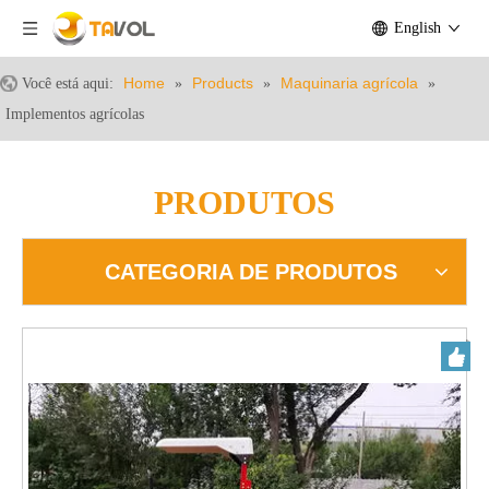
English
Home
Products
Maquinaria agrícola
Você está aqui:
»
»
»
Implementos agrícolas
PRODUTOS
CATEGORIA DE PRODUTOS